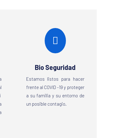

Bio Seguridad
a
Estamos listos para hacer
l
frente al COVID -19 y proteger
í
a su familia y su entorno de
a
un posible contagio.
a