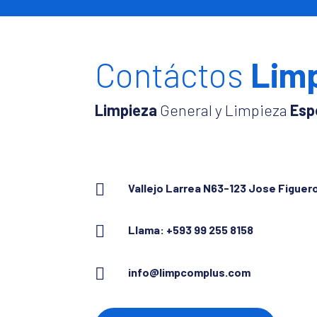
Contáctos
Lim
Limpieza
General y Limpieza
Esp

Vallejo Larrea N63-123 Jose Figuer

Llama: +593 99 255 8158

info@limpcomplus.com