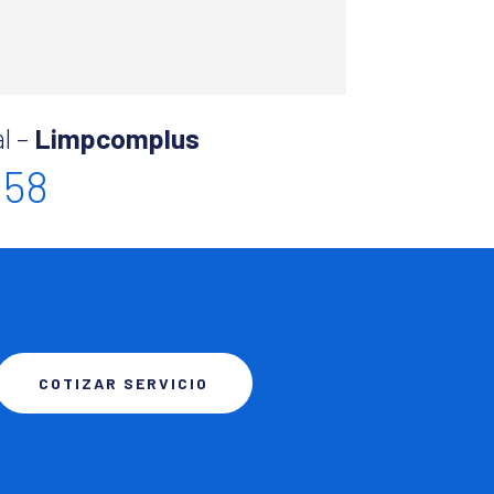
l –
Limpcomplus
158
COTIZAR SERVICIO