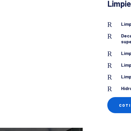
Limpie
R
Limp
R
Deca
supe
R
Limp
R
Limp
R
Limp
R
Hidr
COTI