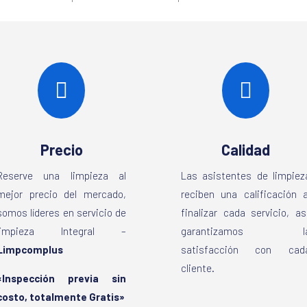


Precio
Calidad
Reserve una limpieza al
Las asistentes de limpiez
mejor precio del mercado,
reciben una calificación a
somos líderes en servicio de
finalizar cada servicio, as
limpieza Integral –
garantizamos l
Limpcomplus
satisfacción con cad
cliente.
«Inspección previa sin
costo, totalmente Gratis»