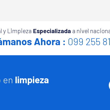
l y Limpieza
Especializada
a nivel naciona
ámanos Ahora :
099 255 8
o en
limpieza