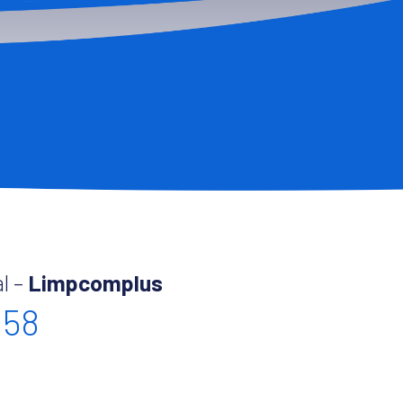
l –
Limpcomplus
158