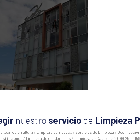
egir
nuestro
servicio
de
Limpieza P
za técnica en altura / Limpieza domestica / servicios de Limpieza / Desinfecció
instituciones / Limpieza de condominios / Limpieza de Casas Telf: 099 255 815