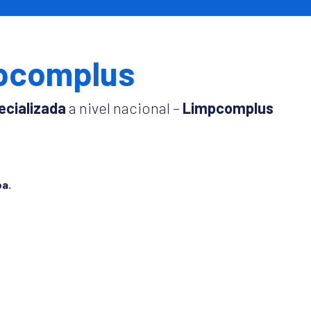
pcomplus
ecializada
a nivel nacional –
Limpcomplus
oa.