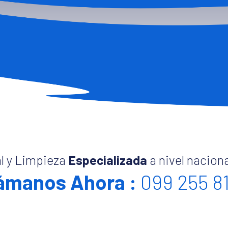
l y Limpieza
Especializada
a nivel naciona
ámanos Ahora :
099 255 8